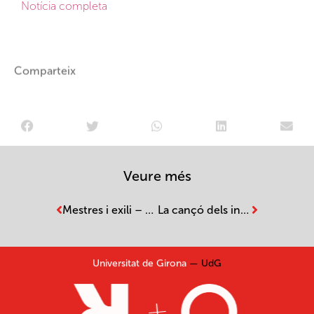
Notícia completa
Comparteix
Veure més
Mestres i exili – Olot Televisió
La cançó dels infants de La Vall d’En Bas – Ànana de La Vall d’en Bas
Universitat de Girona
— UdG