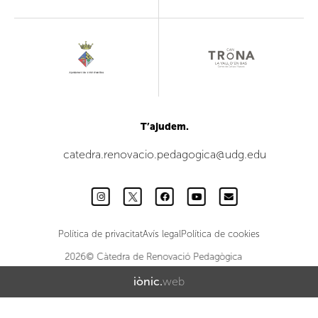
T’ajudem.
catedra.renovacio.pedagogica@udg.edu
Política de privacitat
Avís legal
Política de cookies
2026© Càtedra de Renovació Pedagògica
iònic.
web