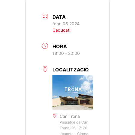
DATA
febr. 05 2024
Caducat!
HORA
18:00 - 20:00
LOCALITZACIÓ
Can Trona
Passatge de Can
Trona, 26, 17176
Joanetes, Girona