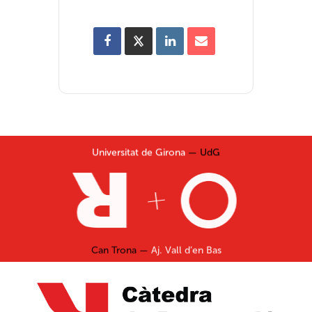
Universitat de Girona
— UdG
Can Trona —
Aj. Vall d’en Bas