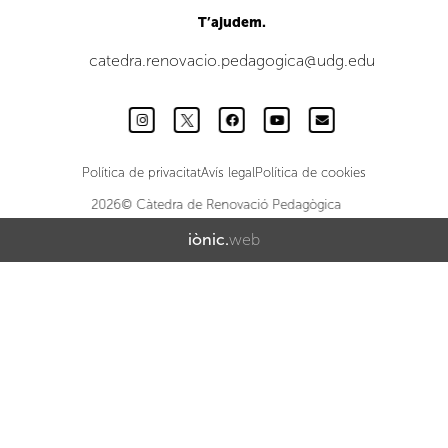
T’ajudem.
catedra.renovacio.pedagogica@udg.edu
Política de privacitat
Avís legal
Política de cookies
2026© Càtedra de Renovació Pedagògica
iònic.
web