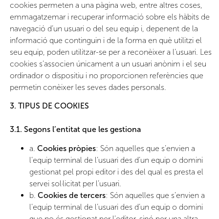
cookies permeten a una pàgina web, entre altres coses,
emmagatzemar i recuperar informació sobre els hàbits de
navegació d’un usuari o del seu equip i, depenent de la
informació que continguin i de la forma en què utilitzi el
seu equip, poden utilitzar-se per a reconèixer a l’usuari. Les
cookies s’associen únicament a un usuari anònim i el seu
ordinador o dispositiu i no proporcionen referències que
permetin conèixer les seves dades personals.
3. TIPUS DE COOKIES
3.1. Segons l’entitat que les gestiona
a.
Cookies pròpies
: Són aquelles que s’envien a
l’equip terminal de l’usuari des d’un equip o domini
gestionat pel propi editor i des del qual es presta el
servei sol·licitat per l’usuari.
b.
Cookies de tercers
: Són aquelles que s’envien a
l’equip terminal de l’usuari des d’un equip o domini
que no és gestionat per l’editor, sinó per una altra