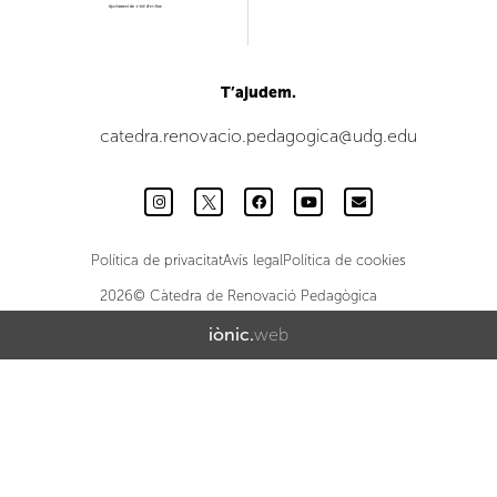
T’ajudem.
catedra.renovacio.pedagogica@udg.edu
Política de privacitat
Avís legal
Política de cookies
2026© Càtedra de Renovació Pedagògica
iònic.
web