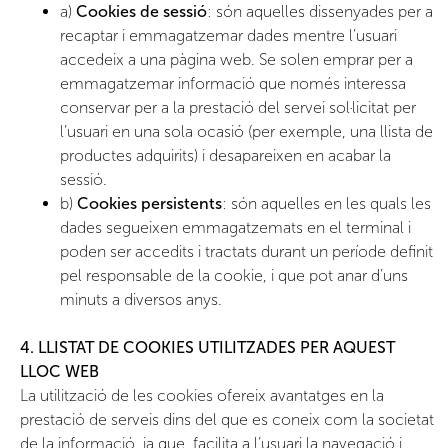
a)
Cookies de sessió
: són aquelles dissenyades per a
recaptar i emmagatzemar dades mentre l’usuari
accedeix a una pàgina web. Se solen emprar per a
emmagatzemar informació que només interessa
conservar per a la prestació del servei sol·licitat per
l’usuari en una sola ocasió (per exemple, una llista de
productes adquirits) i desapareixen en acabar la
sessió.
b)
Cookies persistents
: són aquelles en les quals les
dades segueixen emmagatzemats en el terminal i
poden ser accedits i tractats durant un període definit
pel responsable de la cookie, i que pot anar d’uns
minuts a diversos anys.
4. LLISTAT DE COOKIES UTILITZADES PER AQUEST
LLOC WEB
La utilització de les cookies ofereix avantatges en la
prestació de serveis dins del que es coneix com la societat
de la informació, ja que, facilita a l’usuari la navegació i