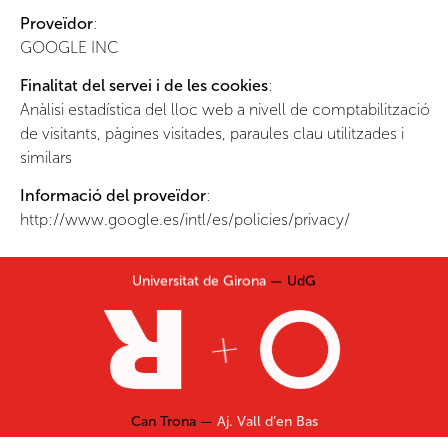
Proveïdor
:
GOOGLE INC
Finalitat del servei i de les cookies
:
Anàlisi estadística del lloc web a nivell de comptabilització
de visitants, pàgines visitades, paraules clau utilitzades i
similars
Informació del proveïdor
:
http://www.google.es/intl/es/policies/privacy/
Universitat de Girona
— UdG
Can Trona —
Aj. Vall d’en Bas